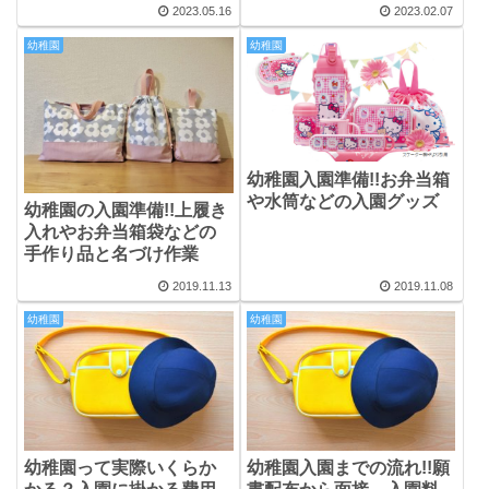
害共済給付金って何？申
2023.05.16
2023.02.07
請の仕方と給付額につい
て
幼稚園
幼稚園
幼稚園入園準備!!お弁当箱
や水筒などの入園グッズ
幼稚園の入園準備!!上履き
入れやお弁当箱袋などの
手作り品と名づけ作業
2019.11.13
2019.11.08
幼稚園
幼稚園
幼稚園って実際いくらか
幼稚園入園までの流れ!!願