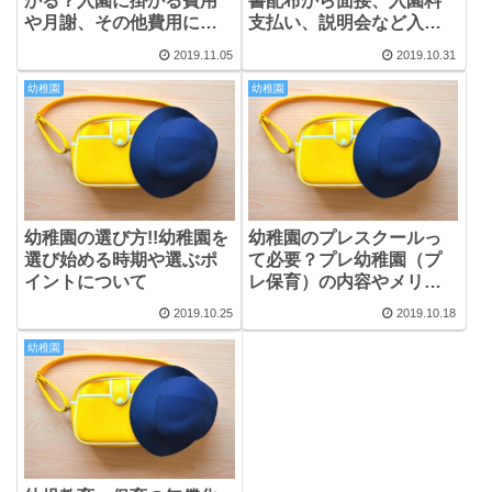
かる？入園に掛かる費用
書配布から面接、入園料
や月謝、その他費用につ
支払い、説明会など入園
いて編
までにやること
2019.11.05
2019.10.31
幼稚園
幼稚園
幼稚園の選び方!!幼稚園を
幼稚園のプレスクールっ
選び始める時期や選ぶポ
て必要？プレ幼稚園（プ
イントについて
レ保育）の内容やメリッ
トなどについて
2019.10.25
2019.10.18
幼稚園