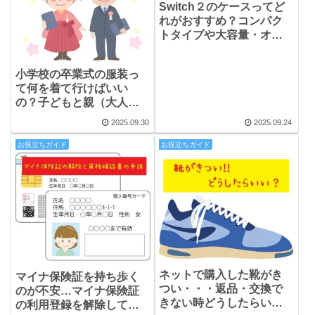
Switch２のケースってど
れがおすすめ？コンパク
トタイプや大容量・オー
ルインワンタイプの選び
方と実際使ってみた感想
小学校の卒業式の服装っ
て何を着て行けばいい
の？子どもと親（大人）
のフォーマル服選び
2025.09.30
2025.09.24
お役立ちガイド
お役立ちガイド
ネットで購入した靴がき
マイナ保険証を持ち歩く
つい・・・返品・交換で
のが不安…マイナ保険証
きない時どうしたらい
の利用登録を解除して、