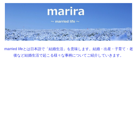
married lifeとは日本語で「結婚生活」を意味します。結婚・出産・子育て・老
後など結婚生活で起こる様々な事柄についてご紹介していきます。