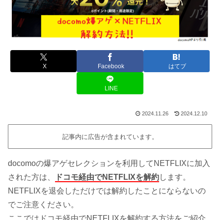
X
Facebook
はてブ
LINE
2024.11.26
2024.12.10
記事内に広告が含まれています。
docomoの爆アゲセレクションを利用してNETFLIXに加入
された方は、
ドコモ経由でNETFLIXを解約
します。
NETFLIXを退会しただけでは解約したことにならないの
でご注意ください。
ここではドコモ経由でNETFLIXを解約する方法をご紹介