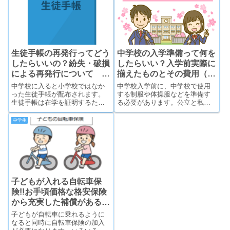
紹介し、自転車保険の必要性に
ついてご紹介していきます。
生徒手帳の再発行ってどう
中学校の入学準備って何を
したらいいの？紛失・破損
したらいい？入学前実際に
による再発行について
揃えたものとその費用（公
【公立中学校】
立）
中学校に入ると小学校ではなか
中学校入学前に、中学校で使用
った生徒手帳が配布されます。
する制服や体操服などを準備す
生徒手帳は在学を証明するため
る必要があります。公立と私立
の学生証で、常に持ち歩くため
では準備するものが異なります
紛失や破損するケースがありま
が、大まかに揃えるものは一緒
中学生
す。ここでは再発行の手続きの
だと思います。ここでは、実際
仕方と、実際に再発行した手順
に公立中学校で入学前に準備し
についてご紹介します。
たものとその費用やサイズをご
紹介していきます。
子どもが入れる自転車保
険!!お手頃価格な格安保険
から充実した補償がある保
険のご紹介
子どもが自転車に乗れるように
なると同時に自転車保険の加入