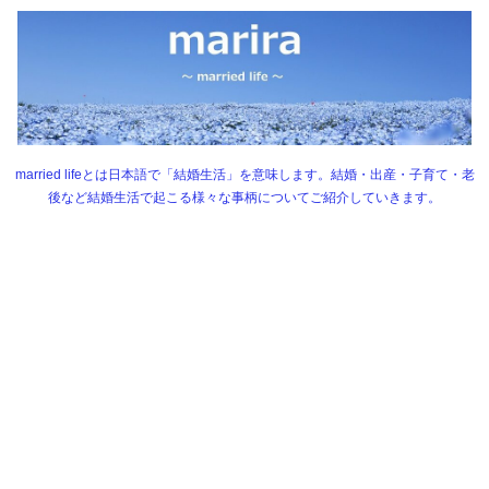
married lifeとは日本語で「結婚生活」を意味します。結婚・出産・子育て・老
後など結婚生活で起こる様々な事柄についてご紹介していきます。