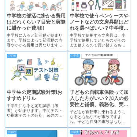
中学校の部活に掛かる費用
中学校で使うペンケースや
はどれくらい？目安と実際
ノートなどの文房具類はど
に掛かった費用!!
れを選べばいい？中学校で
使用するおすすめ文房具!!
中学校に入ると部活動が始まり
中学校で使用する文房具は、小
ます。学校によって部活動の内
学校で使用していたものがその
容やかかる費用は異なります
まま使えるので買い替えるもの
が、実際に子どもたちの掛かっ
は少ないと思います。その中で
た費用と合わせてご紹介してい
も、小学校ではキャラクターも
中学校
中学生
きます。
のやシャーペンが使えない学校
が多いので、買い足したり買い
替える文房具あります。ここで
は中学校で使用する文房具につ
いてご紹介していきます。
中学生の定期試験対策!お
子どもの自転車保険って加
すすめドリル
入した方がいい？加入の必
要性と補償、義務化、実際
中学生になると定期試験（考
の賠償額について
査）が始まります。中間テスト
子どもが自転車に乗れるように
や期末テストの時期、勉強の仕
なると心配なのが事故ですよ
方、おすすめドリルなどについ
ね。子ども自身の事故はもちろ
てご紹介していきます。
ん心配ですが、他人に怪我を負
わせてしまうことも心配になり
中学校
中学生
ます。ここでは実際の賠償額を